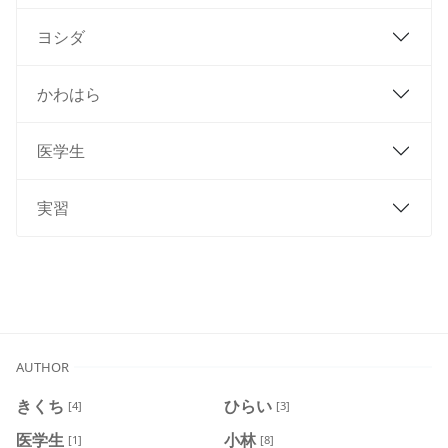
ヨシダ
かわはら
医学生
実習
AUTHOR
きくち
ひらい
[4]
[3]
医学生
小林
[1]
[8]