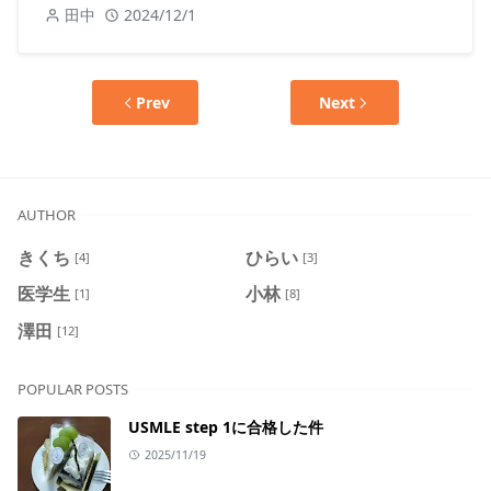
田中
2024/12/1
Prev
Next
AUTHOR
きくち
ひらい
[4]
[3]
医学生
小林
[1]
[8]
澤田
[12]
POPULAR POSTS
USMLE step 1に合格した件
2025/11/19